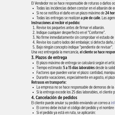
El Vendedor no se hace responsable de roturas o daños oc
Todas las incidencias deben constar en el albarán de e
Si no se notifica el daño en un plazo máximo de
24 hor
Todas las entregas se realizan
a pie de calle
. Las agen
Instrucciones al recibir el pedido:
Revise los paquetes antes de firmar el albarán.
Indique cualquier desperfecto en el "Conforme".
No firme inmediatamente sin comprobar el estado de 
Revise los cuatro lados del embalaje; si detecta daño,
Bajo ningún concepto indique "pendiente de revisar".
Una vez entregada la mercancía,
el cliente se hace respo
3. Plazos de entrega
El plazo máximo de entrega se calculará según el artí
Tiempo estimado:
5 a 15 días laborables
desde la salid
Factores que pueden variar el plazo: cantidad, manipul
Durante vacaciones, especialmente en agosto, el plazo
Retrasos en transporte:
La empresa no se hace responsable de demoras de la ag
Si la entrega excede los 25 días laborables, el cliente 
4. Cancelación de pedidos
El cliente puede anular su pedido enviando un correo a
in
El correo debe incluir el código del pedido y el nombre 
Si el pedido ya está en ruta, se aplicarán: