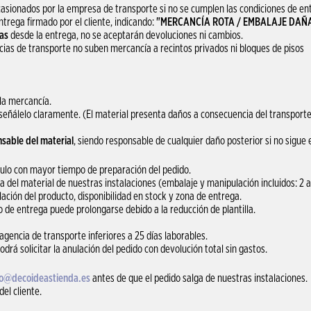
asionados por la empresa de transporte si no se cumplen las condiciones de ent
ntrega firmado por el cliente, indicando:
"MERCANCÍA ROTA / EMBALAJE DAÑ
as
desde la entrega, no se aceptarán devoluciones ni cambios.
cias de transporte no suben mercancía a recintos privados ni bloques de pisos
la mercancía.
 señálelo claramente. (El material presenta daños a consecuencia del transporte
nsable del material
, siendo responsable de cualquier daño posterior si no sigue 
culo con mayor tiempo de preparación del pedido.
a del material de nuestras instalaciones (embalaje y manipulación incluidos: 2 a
ación del producto, disponibilidad en stock y zona de entrega.
 de entrega puede prolongarse debido a la reducción de plantilla.
encia de transporte inferiores a 25 días laborables.
podrá solicitar la anulación del pedido con devolución total sin gastos.
fo@decoideastienda.es
antes de que el pedido salga de nuestras instalaciones.
del cliente.