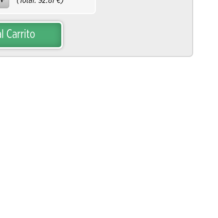
(Total:
92.81
€)
l Carrito