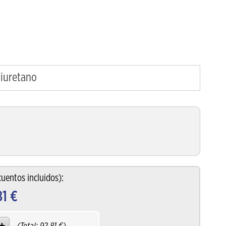
oliuretano
uentos incluidos):
81
€